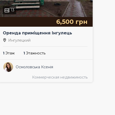
13
6,500 грн
Оренда приміщення Інгулець
Ингулецкий
1
Этаж
1
Этажность
Осмоловська Ксенія
Коммерческая недвижимость