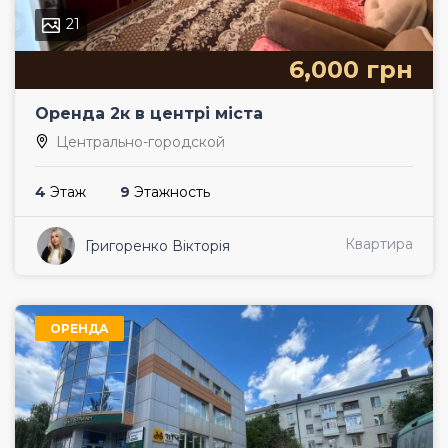
21
6,000 грн
Оренда 2к в центрі міста
Центрально-городской
4
Этаж
9
Этажность
Квартира
Григоренко Вікторія
ОРЕНДА