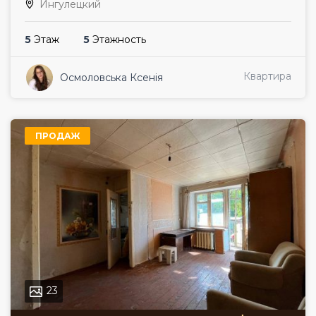
Ингулецкий
5
Этаж
5
Этажность
Квартира
Осмоловська Ксенія
ПРОДАЖ
23