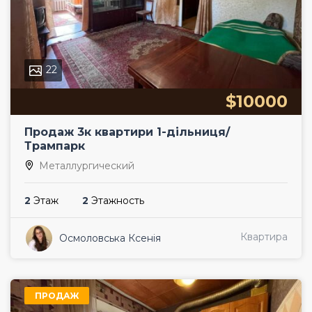
22
$10000
Продаж 3к квартири 1-дільниця/
Трампарк
Металлургический
2
Этаж
2
Этажность
Квартира
Осмоловська Ксенія
ПРОДАЖ