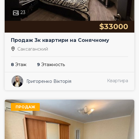
23
$33000
Продаж 3к квартири на Сонячному
Саксаганский
8
Этаж
9
Этажность
Квартира
Григоренко Вікторія
ПРОДАЖ