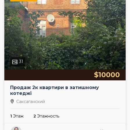
31
$10000
Продаж 2к квартири в затишному
котеджі
Саксаганский
1
Этаж
2
Этажность