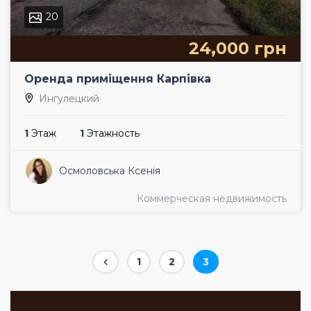
20
24,000 грн
Оренда приміщення Карпівка
Ингулецкий
1
Этаж
1
Этажность
Осмоловська Ксенія
Коммерческая недвижимость
Page
1
Page
2
Page
3
Пагинация